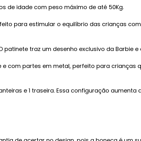
anos de idade com peso máximo de até 50Kg.
feito para estimular o equilíbrio das crianças co
 O patinete traz um desenho exclusivo da Barbie 
 e com partes em metal, perfeito para crianças qu
nteiras e 1 traseira. Essa configuração aumenta a
antia de acertar no design, pois a boneca é um su