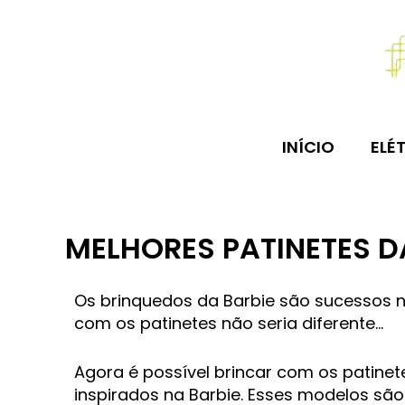
Ir
para
o
conteúdo
INÍCIO
ELÉ
MELHORES PATINETES D
Os brinquedos da Barbie são sucessos n
com os patinetes não seria diferente…
Agora é possível brincar com os patinetes
inspirados na Barbie. Esses modelos são