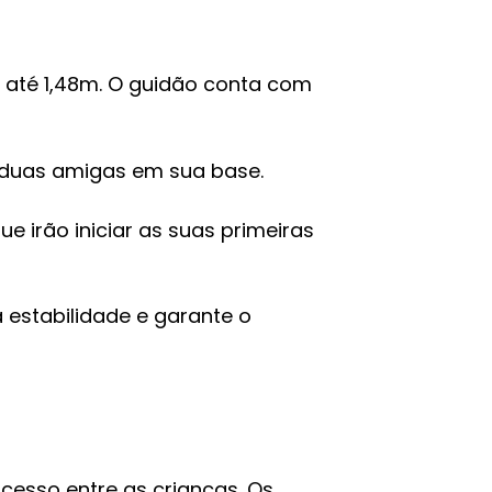
m até 1,48m. O guidão conta com
e duas amigas em sua base.
e irão iniciar as suas primeiras
 estabilidade e garante o
cesso entre as crianças. Os