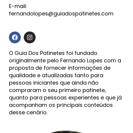
E-mail:
fernandolopes@guiadospatinetes.com
F
I
a
n
c
s
e
t
O Guia Dos Patinetes foi fundado
b
a
originalmente pelo Fernando Lopes com a
o
g
proposta de fornecer informações de
o
r
qualidade e atualizadas tanto para
k
a
m
pessoas iniciantes que ainda não
compraram o seu primeiro patinete,
quanto para pessoas experientes e que já
acompanham os principais conteúdos
desse cenário.