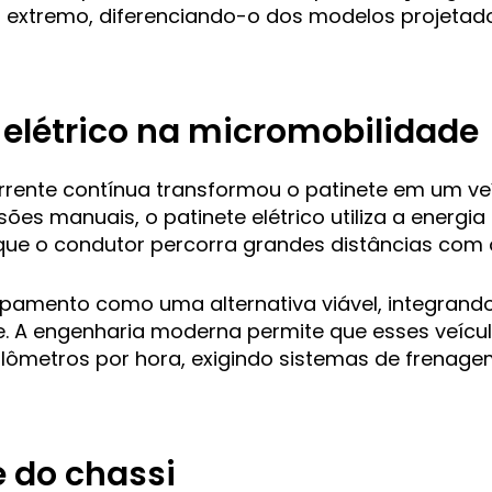
co extremo, diferenciando-o dos modelos projeta
 elétrico na micromobilidade
rrente contínua transformou o patinete em um veí
rsões manuais, o patinete elétrico utiliza a energi
 que o condutor percorra grandes distâncias com 
ipamento como uma alternativa viável, integrand
e. A engenharia moderna permite que esses veícu
uilômetros por hora, exigindo sistemas de frena
e do chassi