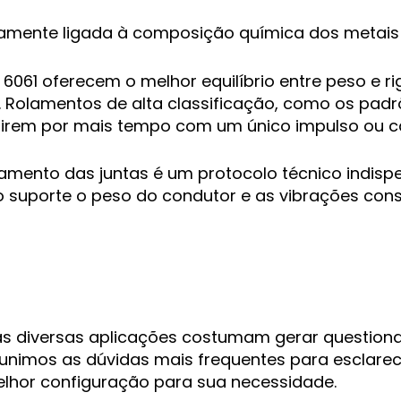
tamente ligada à composição química dos metais u
6061 oferecem o melhor equilíbrio entre peso e rig
. Rolamentos de alta classificação, como os pad
 girem por mais tempo com um único impulso ou c
bamento das juntas é um protocolo técnico indisp
lo suporte o peso do condutor e as vibrações co
uas diversas aplicações costumam gerar questiona
unimos as dúvidas mais frequentes para esclarece
melhor configuração para sua necessidade.