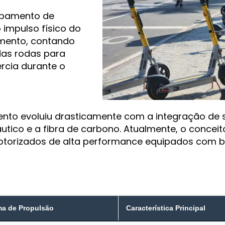
ipamento de
o impulso físico do
imento, contando
das rodas para
ércia durante o
to evoluiu drasticamente com a integração de si
áutico e a fibra de carbono. Atualmente, o concei
motorizados de alta performance equipados com ba
ma de Propulsão
Característica Principal