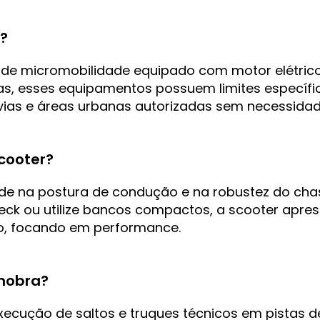
?
de micromobilidade equipado com motor elétrico q
ras, esses equipamentos possuem limites específi
vias e áreas urbanas autorizadas sem necessidad
scooter?
side na postura de condução e na robustez do chas
ck ou utilize bancos compactos, a scooter apre
ro, focando em performance.
nobra?
ecução de saltos e truques técnicos em pistas d