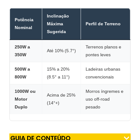
Inclinação
Potência
Máxima
Perfil de Terreno
Nominal
Sugerida
250W a
Terrenos planos e
Até 10% (5.7°)
350W
pontes leves
500W a
15% a 20%
Ladeiras urbanas
800W
(8.5° a 11°)
convencionais
1000W ou
Morros íngremes e
Acima de 25%
Motor
uso off-road
(14°+)
Duplo
pesado
GUIA DE CONTEÚDO